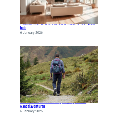
N
L
I
Waarom kwaliteitsverf de beste keuze is voor jouw
N
huis
E
6 January 2026
O
N
T
D
E
K
K
E
N
!
Klaar voor elk weer: kleding en gadgets voor
wandelavonturen
5 January 2026