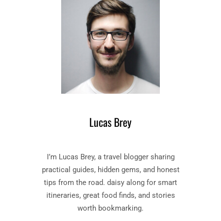
I
W
P
S
S
T
V
E
O
T
O
R
R
E
E
N
E
D
N
S
S
I
Lucas Brey
T
N
I
V
J
E
L
I’m Lucas Brey, a travel blogger sharing
J
V
A
practical guides, hidden gems, and honest
O
D
tips from the road. daisy along for smart
L
A
itineraries, great food finds, and stories
L
M
E
worth bookmarking.
E
L