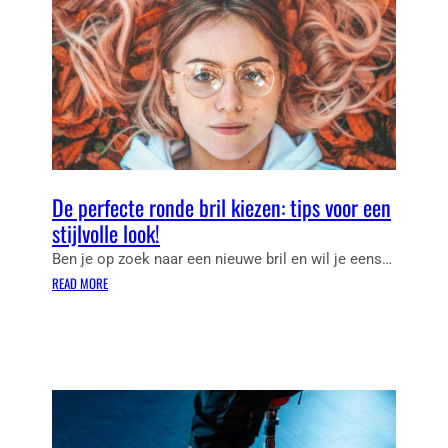
N
G
I
I
E
J
E
R
J
U
S
H
W
O
P
I
K
F
N
K
A
D
E
S
E
N
H
De perfecte ronde bril kiezen: tips voor een
M
I
stijlvolle look!
A
O
N
Ben je op zoek naar een nieuwe bril en wil je eens…
N
N
:
READ MORE
E
D
N
E
W
P
I
E
N
R
T
F
E
E