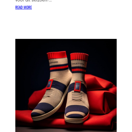
voor dit seizoen?…
:
READ MORE
T
R
E
N
D
Y
V
E
R
S
A
C
E
J
E
A
N
S
C