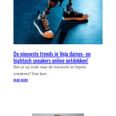
R
C
M
T
O
E
D
R
E
O
?
N
D
E
B
De nieuwste trends in Veja dames- en
R
hightech sneakers online ontdekken!
I
L
Ben je op zoek naar de nieuwste en hipste
K
sneakers? Dan ben…
I
:
READ MORE
E
D
Z
E
E
N
N
I
:
E
T
U