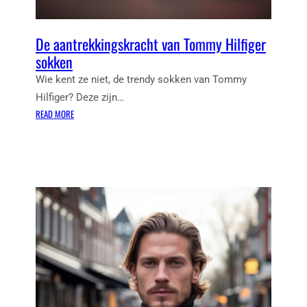
O
U
De aantrekkingskracht van Tommy Hilfiger
T
U
sokken
R
Wie kent ze niet, de trendy sokken van Tommy
E
Hilfiger? Deze zijn…
T
:
READ MORE
A
D
S
E
S
A
E
A
N
N
E
T
N
R
P
E
A
K
R
K
A
I
J
N
U