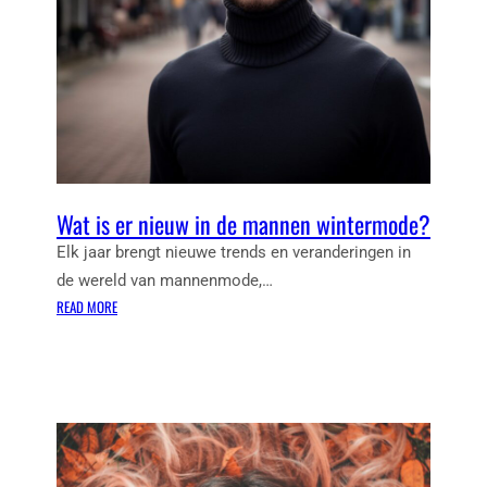
G
M
S
P
K
E
R
R
A
S
C
J
H
A
T
S
V
S
Wat is er nieuw in de mannen wintermode?
A
E
N
N
Elk jaar brengt nieuwe trends en veranderingen in
T
V
de wereld van mannenmode,…
O
O
:
READ MORE
M
O
W
M
R
A
Y
D
T
H
A
I
I
M
S
L
E
E
F
S
R
I
B