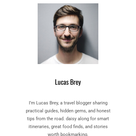
K
D
E
L
E
U
K
S
T
E
M
A
Lucas Brey
N
I
E
I’m Lucas Brey, a travel blogger sharing
R
E
practical guides, hidden gems, and honest
N
tips from the road. daisy along for smart
O
itineraries, great food finds, and stories
M
worth bookmarking.