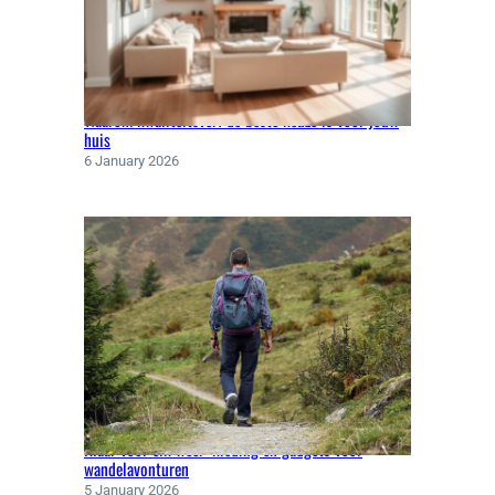
I
S
E
R
Waarom kwaliteitsverf de beste keuze is voor jouw
E
huis
N
6 January 2026
M
E
T
F
L
A
S
K
E
Klaar voor elk weer: kleding en gadgets voor
wandelavonturen
5 January 2026