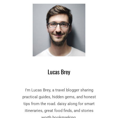
K
D
E
V
O
O
R
D
E
L
E
N
Lucas Brey
V
A
N
I’m Lucas Brey, a travel blogger sharing
H
E
practical guides, hidden gems, and honest
T
tips from the road. daisy along for smart
G
itineraries, great food finds, and stories
E
worth bookmarking.