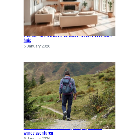
S
V
O
O
R
Waarom kwaliteitsverf de beste keuze is voor jouw
J
huis
E
6 January 2026
G
E
B
I
T
Klaar voor elk weer: kleding en gadgets voor
wandelavonturen
5 January 2026