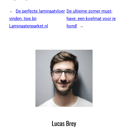
←
De perfecte laminaatvloer
De ultieme zomer must-
vinden: tips bij
have: een koelmat voor je
Laminaatenparket.nl
hond!
→
Lucas Brey