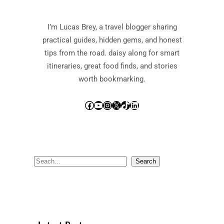
I’m Lucas Brey, a travel blogger sharing
practical guides, hidden gems, and honest
tips from the road. daisy along for smart
itineraries, great food finds, and stories
worth bookmarking.
Facebook
YouTube
Instagram
X
TikTok
LinkedIn
S
Search
e
a
r
c