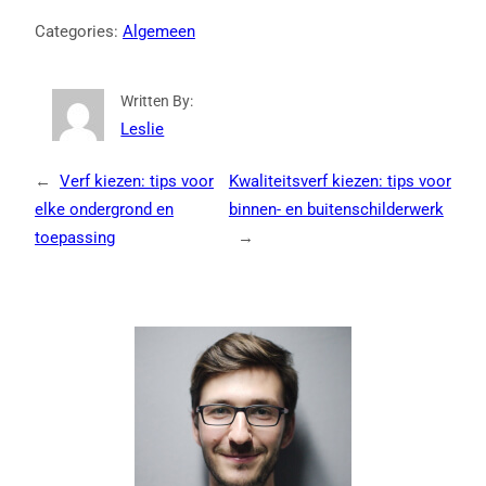
Categories:
Algemeen
Written By:
Leslie
←
Verf kiezen: tips voor
Kwaliteitsverf kiezen: tips voor
elke ondergrond en
binnen- en buitenschilderwerk
toepassing
→