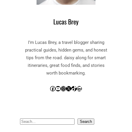
Lucas Brey
I’m Lucas Brey, a travel blogger sharing
practical guides, hidden gems, and honest
tips from the road. daisy along for smart
itineraries, great food finds, and stories
worth bookmarking.
Facebook
YouTube
Instagram
X
TikTok
LinkedIn
S
Search
e