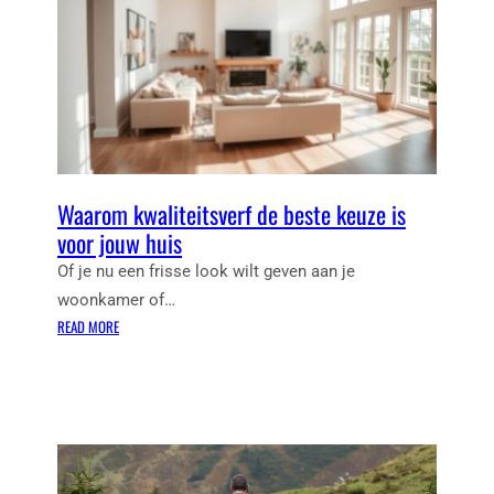
Waarom kwaliteitsverf de beste keuze is
voor jouw huis
Of je nu een frisse look wilt geven aan je
woonkamer of…
:
READ MORE
W
A
A
R
O
M