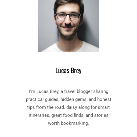
I
A
T
D
S
G
V
E
E
T
R
S
F
V
K
O
I
O
E
R
Lucas Brey
Z
W
E
A
N
N
I’m Lucas Brey, a travel blogger sharing
:
D
T
practical guides, hidden gems, and honest
E
I
L
tips from the road. daisy along for smart
P
A
itineraries, great food finds, and stories
S
V
worth bookmarking.
V
O
O
N