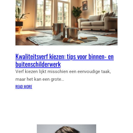
O
K
O
E
R
U
E
Z
L
E
K
I
W
S
E
V
E
Kwaliteitsverf kiezen: tips voor binnen- en
O
R
buitenschilderwerk
O
:
R
Verf kiezen lijkt misschien een eenvoudige taak,
K
J
maar het kan een grote…
L
O
:
E
READ MORE
U
K
D
W
W
I
H
A
N
U
L
G
I
I
E
S
T
N
E
G