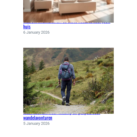
I
L
D
Waarom kwaliteitsverf de beste keuze is voor jouw
E
huis
R
6 January 2026
W
E
R
K
Klaar voor elk weer: kleding en gadgets voor
wandelavonturen
5 January 2026