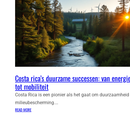
Costa rica’s duurzame successen: van energi
tot mobiliteit
Costa Rica is een pionier als het gaat om duurzaamheid
milieubescherming.…
:
READ MORE
C
O
S