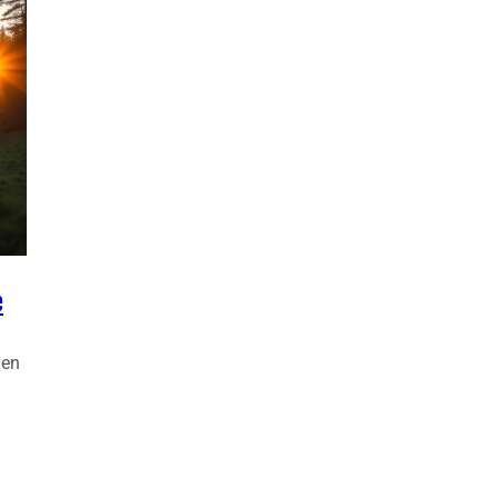
e
 en