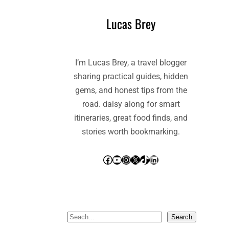
Lucas Brey
I’m Lucas Brey, a travel blogger
sharing practical guides, hidden
gems, and honest tips from the
road. daisy along for smart
itineraries, great food finds, and
stories worth bookmarking.
Facebook
YouTube
Instagram
X
TikTok
LinkedIn
S
Search