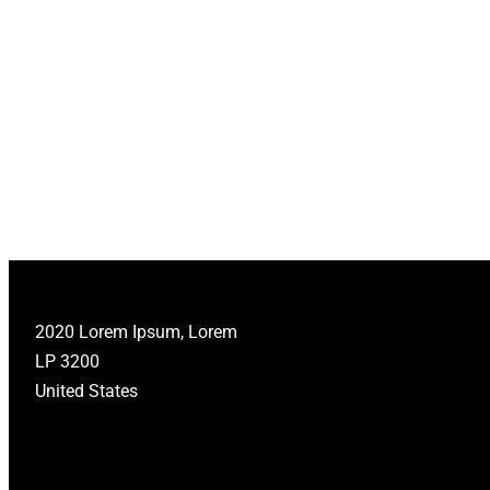
O
B
I
L
I
T
E
I
T
2020 Lorem Ipsum, Lorem
LP 3200
United States