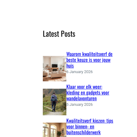
e
a
r
c
Latest Posts
h
Waarom kwaliteitsverf de
beste keuze is voor jouw
huis
6 January 2026
Klaar voor elk weer:
kleding en gadgets voor
wandelavonturen
5 January 2026
Kwaliteitsverf kiezen: tips
voor binnen- en
buitenschilderwerk