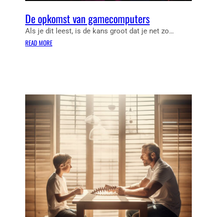
E
De opkomst van gamecomputers
A
T
Als je dit leest, is de kans groot dat je net zo…
I
:
READ MORE
E
D
V
E
E
O
W
P
A
K
N
O
D
M
D
S
E
T
C
V
O
A
R
N
A
G
T
A
I
M
E
E