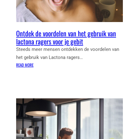
I
K
L
E
L
N
H
Ontdek de voordelen van het gebruik van
O
U
lactona ragers voor je gebit
T
Steeds meer mensen ontdekken de voordelen van
H
het gebruik van Lactona ragers…
A
:
READ MORE
L
O
F
N
R
T
O
D
N
E
D
K
E
D
P
E
E
V
R
O
G