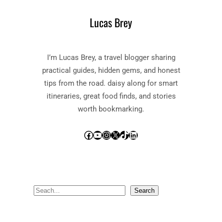
T
Lucas Brey
-
H
A
V
I’m Lucas Brey, a travel blogger sharing
E
practical guides, hidden gems, and honest
:
tips from the road. daisy along for smart
E
E
itineraries, great food finds, and stories
N
worth bookmarking.
K
O
Facebook
YouTube
Instagram
X
TikTok
LinkedIn
E
L
M
A
T
S
Search
V
e
O
O
a