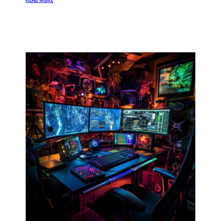
D
E
K
R
A
C
H
T
V
A
N
K
L
E
U
R
I
N
C
R