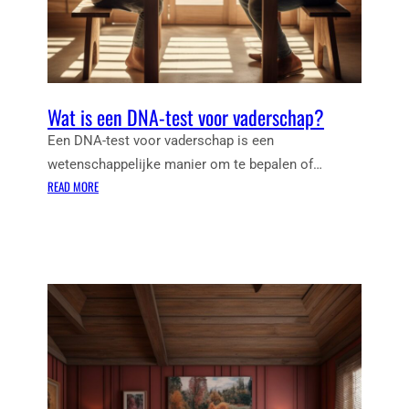
C
O
M
P
U
Wat is een DNA-test voor vaderschap?
T
E
Een DNA-test voor vaderschap is een
R
wetenschappelijke manier om te bepalen of…
S
:
READ MORE
W
A
T
I
S
E
E
N
D
N
A