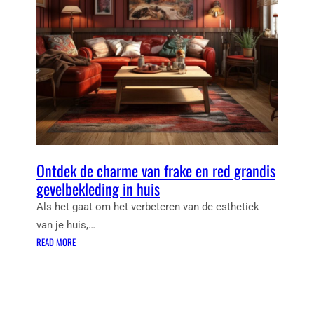
-
T
E
S
T
V
O
O
R
V
Ontdek de charme van frake en red grandis
A
D
gevelbekleding in huis
E
Als het gaat om het verbeteren van de esthetiek
R
van je huis,…
S
:
READ MORE
C
O
H
N
A
T
P
D
?