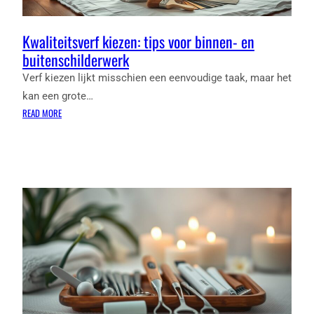
Kwaliteitsverf kiezen: tips voor binnen- en
buitenschilderwerk
Verf kiezen lijkt misschien een eenvoudige taak, maar het
kan een grote…
:
READ MORE
KWALITEITSVERF
KIEZEN:
TIPS
VOOR
BINNEN-
EN
BUITENSCHILDERWERK