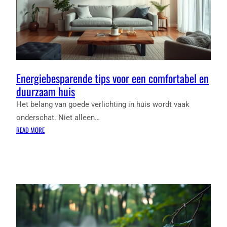
Energiebesparende tips voor een comfortabel en
duurzaam huis
Het belang van goede verlichting in huis wordt vaak
onderschat. Niet alleen…
:
READ MORE
ENERGIEBESPARENDE
TIPS
VOOR
EEN
COMFORTABEL
EN
DUURZAAM
HUIS