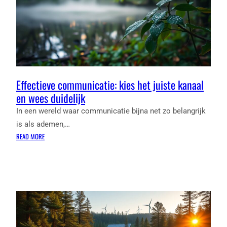
Effectieve communicatie: kies het juiste kanaal
en wees duidelijk
In een wereld waar communicatie bijna net zo belangrijk
is als ademen,…
:
READ MORE
EFFECTIEVE
COMMUNICATIE:
KIES
HET
JUISTE
KANAAL
EN
WEES