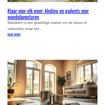
Klaar voor elk weer: kleding en gadgets voor
wandelavonturen
Wandelen is een geweldige manier om de natuur te
verkennen, maar het…
:
READ MORE
KLAAR
VOOR
ELK
WEER:
KLEDING
EN
GADGETS
VOOR
WANDELAVONTUREN