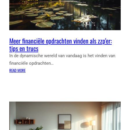
GROENTEN
Meer financiële opdrachten vinden als zzp’er:
tips en trucs
In de dynamische wereld van vandaag is het vinden van
financiële opdrachten…
:
READ MORE
MEER
FINANCIËLE
OPDRACHTEN
VINDEN
ALS
ZZP’ER:
TIPS
EN
TRUCS