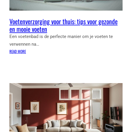
Voetenverzorging voor thuis: tips voor gezonde
en mooie voeten
Een voetenbad is de perfecte manier om je voeten te
verwennen na…
:
READ MORE
VOETENVERZORGING
VOOR
THUIS:
TIPS
VOOR
GEZONDE
EN
MOOIE
VOETEN