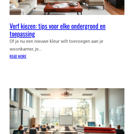
Verf kiezen: tips voor elke ondergrond en
toepassing
Of je nu een nieuwe kleur wilt toevoegen aan je
woonkamer, je…
:
READ MORE
VERF
KIEZEN:
TIPS
VOOR
ELKE
ONDERGROND
EN
TOEPASSING