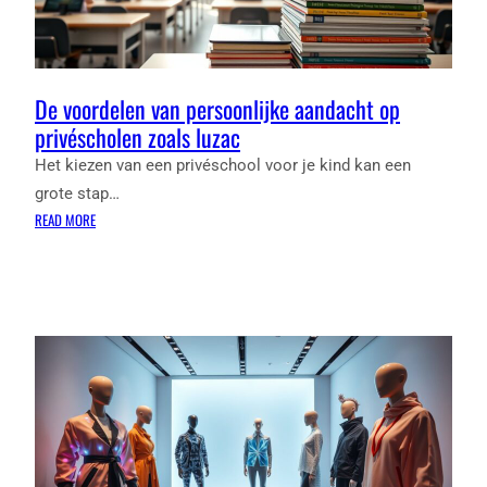
De voordelen van persoonlijke aandacht op
privéscholen zoals luzac
Het kiezen van een privéschool voor je kind kan een
grote stap…
:
READ MORE
DE
VOORDELEN
VAN
PERSOONLIJKE
AANDACHT
OP
PRIVÉSCHOLEN
ZOALS
LUZAC