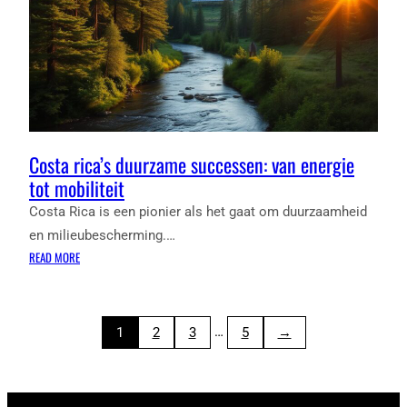
DUIDELIJK
Costa rica’s duurzame successen: van energie
tot mobiliteit
Costa Rica is een pionier als het gaat om duurzaamheid
en milieubescherming.…
:
READ MORE
COSTA
RICA’S
DUURZAME
…
1
2
3
5
→
SUCCESSEN:
VAN
ENERGIE
TOT