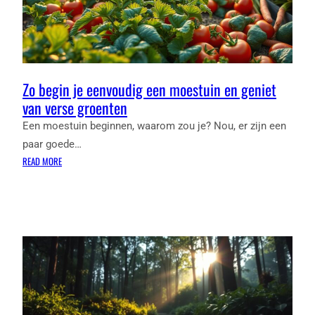
Zo begin je eenvoudig een moestuin en geniet
van verse groenten
Een moestuin beginnen, waarom zou je? Nou, er zijn een
paar goede…
:
READ MORE
ZO
BEGIN
JE
EENVOUDIG
EEN
MOESTUIN
EN
GENIET
VAN
VERSE