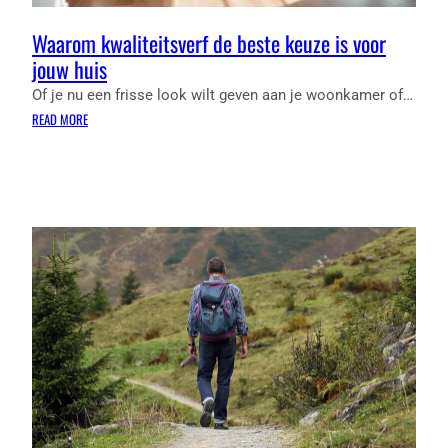
Waarom kwaliteitsverf de beste keuze is voor
jouw huis
Of je nu een frisse look wilt geven aan je woonkamer of…
:
READ MORE
WAAROM
KWALITEITSVERF
DE
BESTE
KEUZE
IS
VOOR
JOUW
HUIS