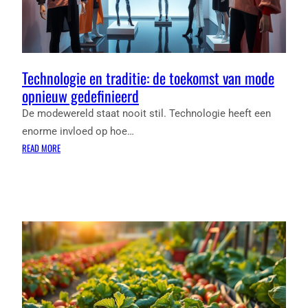
Technologie en traditie: de toekomst van mode
opnieuw gedefinieerd
De modewereld staat nooit stil. Technologie heeft een
enorme invloed op hoe…
:
READ MORE
TECHNOLOGIE
EN
TRADITIE:
DE
TOEKOMST
VAN
MODE
OPNIEUW
GEDEFINIEERD