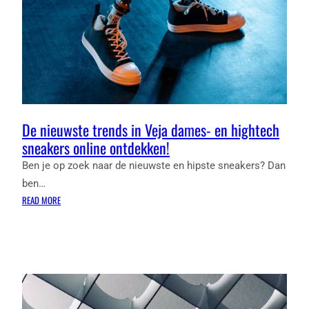
STIJLVOL
INTERIEUR
De nieuwste trends in Veja dames- en hightech
sneakers online ontdekken!
Ben je op zoek naar de nieuwste en hipste sneakers? Dan
ben…
:
READ MORE
DE
NIEUWSTE
TRENDS
IN
VEJA
DAMES-
EN