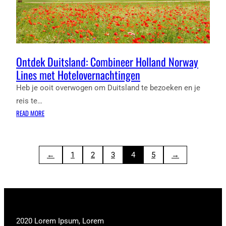
Ontdek Duitsland: Combineer Holland Norway
Lines met Hotelovernachtingen
Heb je ooit overwogen om Duitsland te bezoeken en je
reis te…
:
READ MORE
ONTDEK
DUITSLAND:
COMBINEER
←
1
2
3
4
5
→
HOLLAND
NORWAY
LINES
MET
HOTELOVERNACHTINGEN
2020 Lorem Ipsum, Lorem