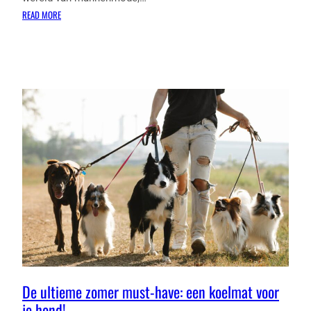
:
READ MORE
WAT
IS
ER
NIEUW
IN
DE
MANNEN
WINTERMODE?
De ultieme zomer must-have: een koelmat voor
je hond!