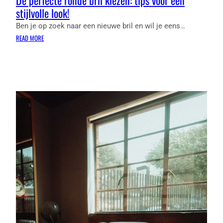
De perfecte ronde bril kiezen: tips voor een
stijlvolle look!
Ben je op zoek naar een nieuwe bril en wil je eens…
:
READ MORE
DE
PERFECTE
RONDE
BRIL
KIEZEN:
TIPS
VOOR
EEN
STIJLVOLLE
LOOK!