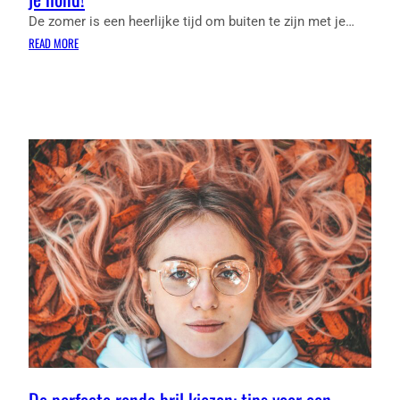
De zomer is een heerlijke tijd om buiten te zijn met je…
:
READ MORE
DE
ULTIEME
ZOMER
MUST-
HAVE:
EEN
KOELMAT
VOOR
JE
HOND!