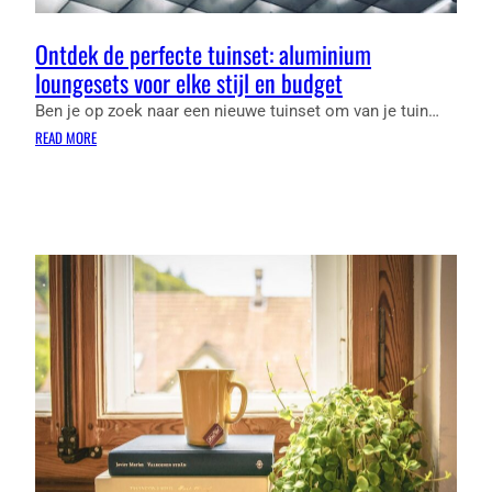
Ontdek de perfecte tuinset: aluminium
loungesets voor elke stijl en budget
Ben je op zoek naar een nieuwe tuinset om van je tuin…
:
READ MORE
ONTDEK
DE
PERFECTE
TUINSET:
ALUMINIUM
LOUNGESETS
VOOR
ELKE
STIJL
EN
BUDGET