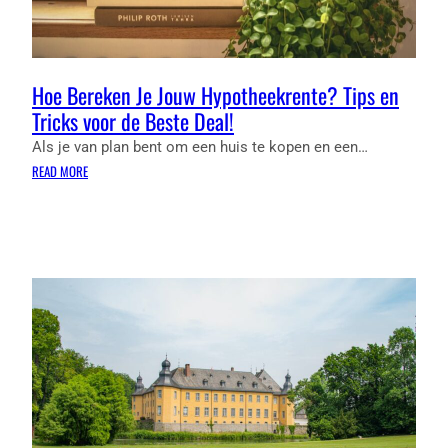
Hoe Bereken Je Jouw Hypotheekrente? Tips en
Tricks voor de Beste Deal!
Als je van plan bent om een huis te kopen en een…
:
READ MORE
HOE
BEREKEN
JE
JOUW
HYPOTHEEKRENTE?
TIPS
EN
TRICKS
VOOR
DE
BESTE
DEAL!