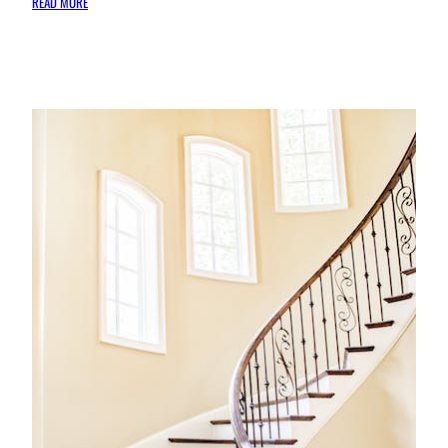
:
READ MORE
DE
PERFECTE
LAMINAATVLOER
VINDEN:
TIPS
BIJ
LAMINAATENPARKET.NL