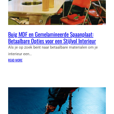
Buig MDF en Gemelamineerde Spaanplaat:
Betaalbare Opties voor een Stijlvol Interieur
Als je op zoek bent naar betaalbare materialen om je
interieur een…
:
READ MORE
BUIG
MDF
EN
GEMELAMINEERDE
SPAANPLAAT:
BETAALBARE
OPTIES
VOOR
EEN