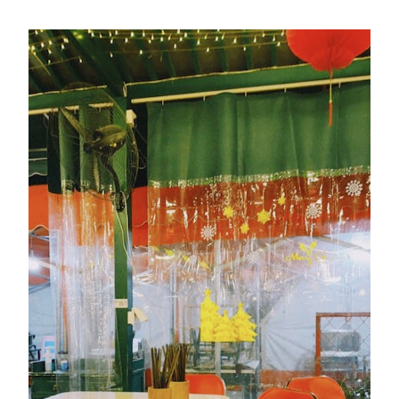
DE
VOORDELEN
VAN
WHITE
LABEL
LINKBUILDING