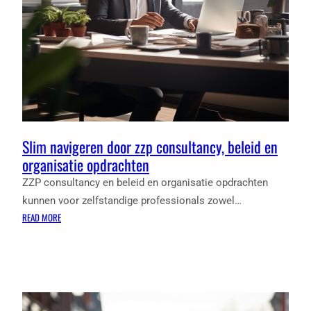
Slim navigeren door zzp consultancy, beleid en
organisatie opdrachten
ZZP consultancy en beleid en organisatie opdrachten
kunnen voor zelfstandige professionals zowel…
:
READ MORE
SLIM
NAVIGEREN
DOOR
ZZP
CONSULTANCY,
BELEID