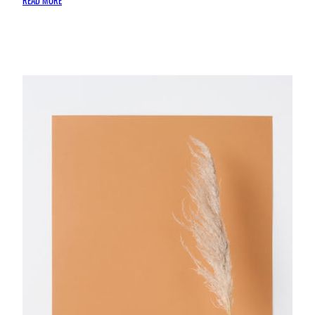
EPOXY
VLOEREN:
DE
ULTIEME
GIDS
VOOR
EEN
STIJLVOLLE
EN
DUURZAME
VLOER