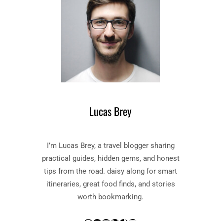
Z
I
E
P
N
S
:
V
T
O
I
O
P
R
S
G
V
E
O
Z
Lucas Brey
O
O
R
N
E
D
I’m Lucas Brey, a travel blogger sharing
L
E
K
practical guides, hidden gems, and honest
E
E
N
tips from the road. daisy along for smart
O
M
itineraries, great food finds, and stories
N
O
worth bookmarking.
D
O
E
I