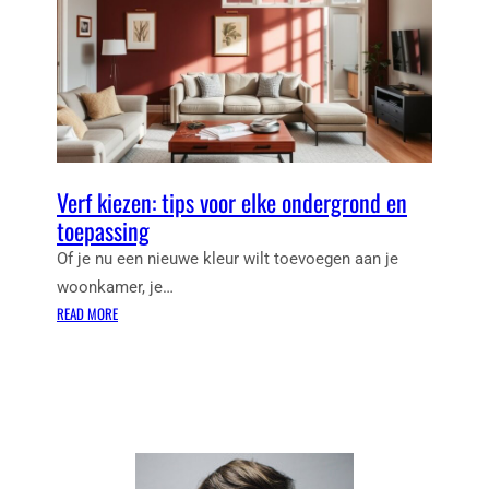
V
E
R
Z
O
R
G
I
N
Verf kiezen: tips voor elke ondergrond en
G
toepassing
V
Of je nu een nieuwe kleur wilt toevoegen aan je
O
woonkamer, je…
O
:
R
READ MORE
V
T
E
H
R
U
F
I
K
S
I
:
E
T