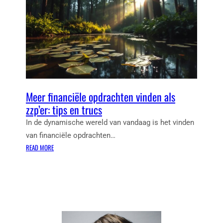
Meer financiële opdrachten vinden als
zzp’er: tips en trucs
In de dynamische wereld van vandaag is het vinden
van financiële opdrachten…
:
READ MORE
M
E
E
R
F
I