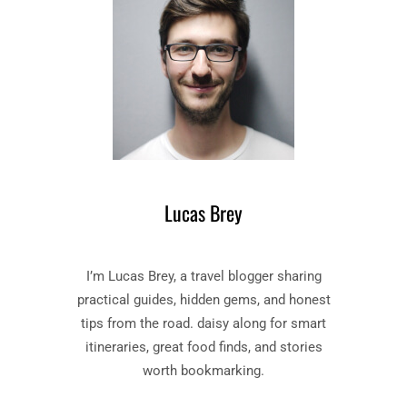
N
A
N
C
I
Ë
L
E
O
P
D
Lucas Brey
R
A
C
I’m Lucas Brey, a travel blogger sharing
H
T
practical guides, hidden gems, and honest
E
tips from the road. daisy along for smart
N
itineraries, great food finds, and stories
V
worth bookmarking.
I
N