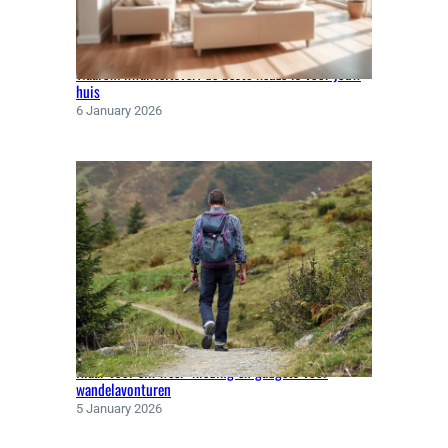
R
U
C
Waarom kwaliteitsverf de beste keuze is voor jouw
S
huis
6 January 2026
Klaar voor elk weer: kleding en gadgets voor
wandelavonturen
5 January 2026